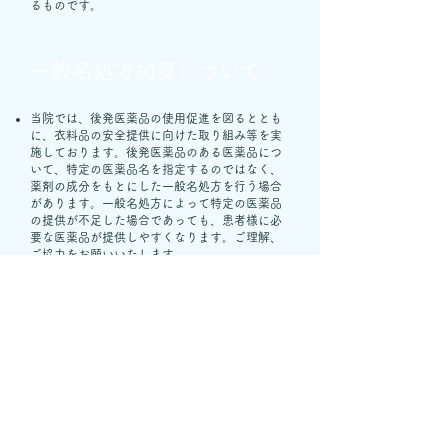
るものです。
​一般名処方加算について
当院では、後発医薬品の使用促進を図るととも
に、衣料品の安全提供に向けた取り組み等を実
施しております。後発医薬品のある医薬品につ
いて、特定の医薬品名を指定するのではなく、
薬剤の成分をもとにした一般名処方を行う場合
があります。一般名処方によって特定の医薬品
の提供が不足した場合であっても、患者様に必
要な医薬品が提供しやすくなります。ご理解、
ご協力をお願いいたします。
外来感染対策向上加算、発
熱患者等対応加算について
当院は、感冒症状があるなど発熱その他感染症
を疑う様な症状を呈する患者様は、感染対策を
講じ、院内感染対策に関する研修や指導など院
内感染防止対策を講じた取り組みを行っていま