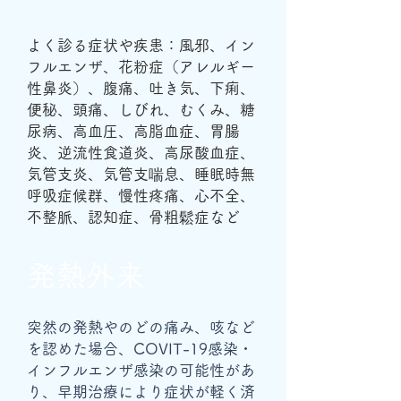
よく診る症状や疾患：風邪、イン
フルエンザ、花粉症（アレルギー
性鼻炎）、腹痛、吐き気、下痢、
便秘、頭痛、しびれ、むくみ、糖
尿病、高血圧、高脂血症、胃腸
炎、逆流性食道炎、高尿酸血症、
気管支炎、気管支喘息、睡眠時無
呼吸症候群、慢性疼痛、心不全、
不整脈、認知症、骨粗鬆症など
​発熱外来
突然の発熱やのどの痛み、咳など
を認めた場合、COVIT-19感染・
インフルエンザ感染の可能性があ
り、早期治療により症状が軽く済