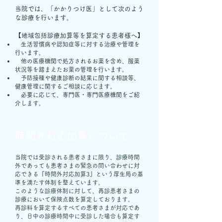
当院では、「かかりつけ医」として次のよう
な診療を行います。
【地域包括診療加算等を算定する患者様へ】
生活習慣病や認知症等に対する治療や管理を
行います。
他の医療機関で処方されるお薬を含め、服薬
状況等を踏まえたお薬の管理を行います。
予防接種や健康診断の結果に関する相談等、
健康管理に関するご相談に応じます。
必要に応じて、専門医・専門医療機関をご紹
介します。
​
時間外対応加算について
当院では受診される患者さまに限り、診療時間
外であっても患者さまの緊急の問い合わせに対
応できる『時間外対応加算3』という厚生局の基
準を満たす体制を整えています。
このような診療体制に対して、再診患者さまの
診療において保険点数を算定しております。
再診料を算定するすべての患者さまが対応であ
り、日中の診療時間中に受診した場合も算定す